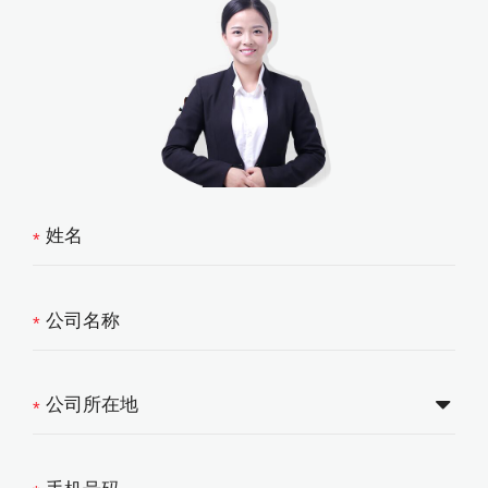
*
*
*