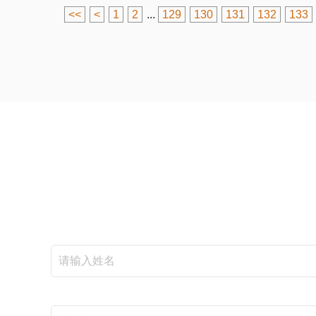
<<
<
1
2
...
129
130
131
132
133