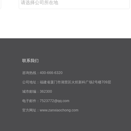
请选择公司所在地
联系我们
咨询热线：400-666-6320
公司地址：福建省厦门市湖里区火炬新科广场2号楼709层
城市邮编：362300
电子邮件：7523772@qq.com
官方网址：www.zanxiaochong.com