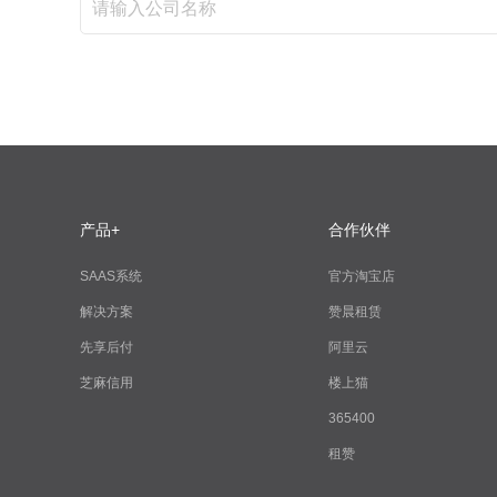
产品+
合作伙伴
SAAS系统
官方淘宝店
解决方案
赞晨租赁
先享后付
阿里云
芝麻信用
楼上猫
365400
租赞