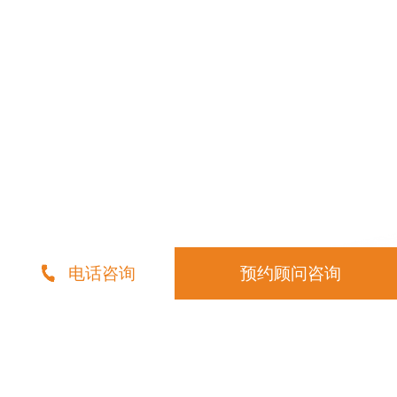
电话咨询
预约顾问咨询
请专业顾问来电为您介绍
留下您的联系方式，我们的营销顾问免费为您