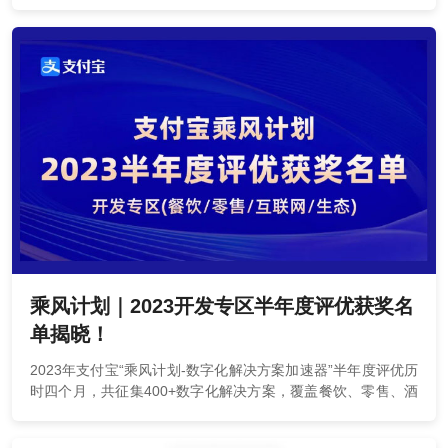
平台。作为支付宝合作伙伴，率先接入芝麻信用，打造精致服
务。同时整合头部供应链、MCN机构等资源，践行让宠物店没
有难做的生意的使命;帮助门店降本增收，成为客户值得信赖的
一站式解决方案数字化服务平台。 产品服务涵盖 宠物活体、宠
粮月付、洗护次卡、预约洗护、团购券、会员管理电商等核心
功能，全方位满足宠物门店经营管理需求。
乘风计划｜2023开发专区半年度评优获奖名
单揭晓！
2023年支付宝“乘风计划-数字化解决方案加速器”半年度评优历
时四个月，共征集400+数字化解决方案，覆盖餐饮、零售、酒
店、商圈、租赁、宠物等众多行业。