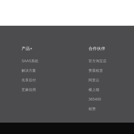
产品+
合作伙伴
SAAS系统
官方淘宝店
解决方案
赞晨租赁
先享后付
阿里云
芝麻信用
楼上猫
365400
租赞